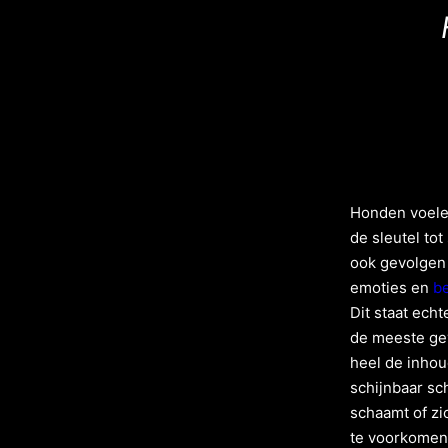
Honden voelen
de sleutel to
ook gevolgen
emoties en
b
Dit staat ech
de meeste gev
heel de inhou
schijnbaar sc
schaamt of zic
te voorkomen.