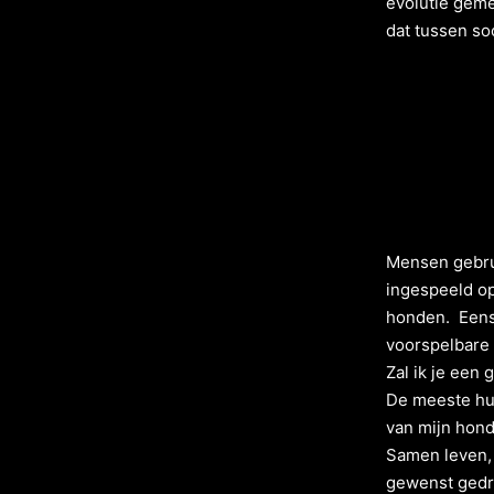
evolutie gem
dat tussen so
Mensen gebru
ingespeeld op
honden. Eens 
voorspelbare
Zal ik je een
De meeste hul
van mijn hond
Samen leven, a
gewenst gedra