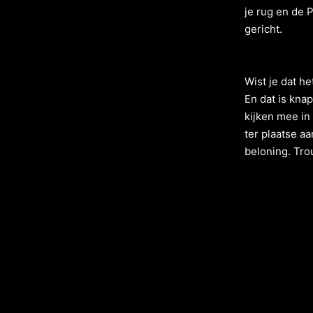
je rug en de P
gericht.
Wist je dat h
En dat is kna
kijken mee in 
ter plaatse a
beloning. Tro