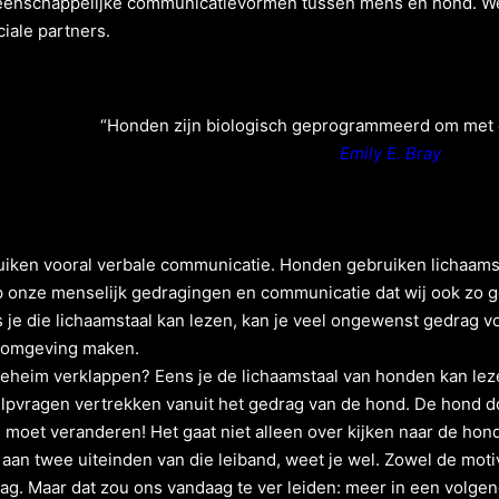
eenschappelijke communicatievormen tussen mens en hond. We 
ciale partners.
“Honden zijn biologisch geprogrammeerd om met 
Emily E. Bray
iken vooral verbale communicatie. Honden gebruiken lichaams
 onze menselijk gedragingen en communicatie dat wij ook zo g
je die lichaamstaal kan lezen, kan je veel ongewenst gedrag vo
 omgeving maken.
 geheim verklappen? Eens je de lichaamstaal van honden kan lezen
pvragen vertrekken vanuit het gedrag van de hond. De hond doet
 moet veranderen! Het gaat niet alleen over kijken naar de hond
an twee uiteinden van die leiband, weet je wel. Zowel de motivat
g. Maar dat zou ons vandaag te ver leiden: meer in een volgend