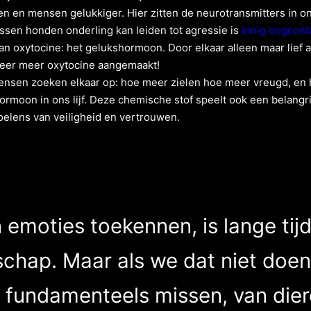
 en mensen gelukkiger. Hier zitten de neurotransmitters in on
ssen honden onderling kan leiden tot agressie is
innig oogcont
n oxytocine: het gelukshormoon. Door elkaar alleen maar lief a
keer meer oxytocine aangemaakt!
sen zoeken elkaar op: hoe meer zielen hoe meer vreugd, en h
rmoon in ons lijf. Deze chemische stof speelt ook een belangri
oelens van veiligheid en vertrouwen.
n emoties toekennen, is lange ti
chap. Maar als we dat niet doen
s fundamenteels missen, van dier