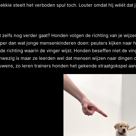
ekkie steelt het verboden spul toch. Louter omdat hij wéét dat ji
et zelfs nog verder gaat? Honden volgen de richting van je wijze
pper dan wat jonge mensenkinderen doen: peuters kijken naar he
de richting waarin de vinger wijst. Honden beseffen niet de ving
anwezig is maar ze leerden wel dat mensen wijzen naar dingen di
uwens, zo leren trainers honden het gekende straatgokspel aan: 