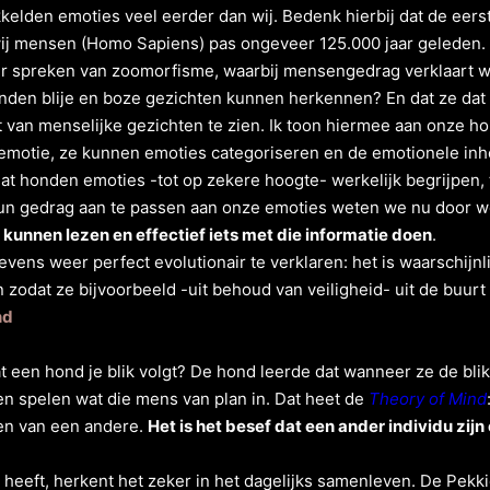
kelden emoties veel eerder dan wij. Bedenk hierbij dat de eerst
ij mensen (Homo Sapiens) pas ongeveer 125.000 jaar geleden. 
 spreken van zoomorfisme, waarbij mensengedrag verklaart wo
onden blije en boze gezichten kunnen herkennen? En dat ze dat 
t van menselijke gezichten te zien. Ik toon hiermee aan onze 
emotie, ze kunnen emoties categoriseren en de emotionele in
at honden emoties -tot op zekere hoogte- werkelijk begrijpen, 
un gedrag aan te passen aan onze emoties weten we nu door w
kunnen lezen en effectief iets met die informatie doen
.
 tevens weer perfect evolutionair te verklaren: het is waarschij
n zodat ze bijvoorbeeld -uit behoud van veiligheid- uit de buurt
nd
at een hond je blik volgt? De hond leerde dat wanneer ze de b
en spelen wat die mens van plan in. Dat heet de
Theory of Mind
en van een andere.
Het is het besef dat een ander individu zij
heeft, herkent het zeker in het dagelijks samenleven. De Pekkie 