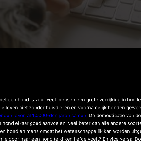
t een hond is voor veel mensen een grote verrijking in hun lev
ele leven niet zonder huisdieren en voornamelijk honden gewees
nden leven al 10.000-den jaren samen
. De domesticatie van d
 hond elkaar goed aanvoelen; veel beter dan alle andere soort
sen hond en mens omdat het wetenschappelijk kan worden uitg
n je door naar een hond te kijken liefde voelt? En vice versa. Do