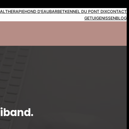
NAL
THERAPIEHOND D’EAU
BARBETKENNEL DU PONT DIX
CONTACT
GETUIGENISSEN
BLOG
eiband.