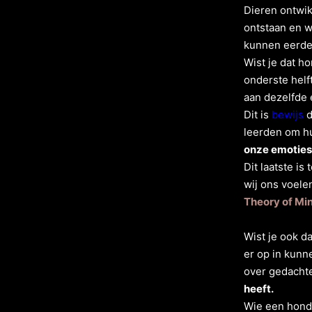
Dieren ontwik
ontstaan en w
kunnen eerder
Wist je dat h
onderste helf
aan dezelfde 
Dit is
bewijs
d
leerden om h
onze emoties 
Dit laatste is
wij ons voele
Theory of Mi
Wist je ook d
er op in kunn
over gedacht
heeft.
Wie een hond 