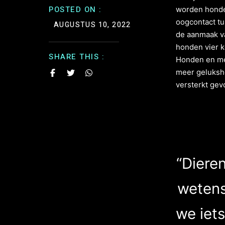
POSTED ON :
worden honden
oogcontact tu
AUGUSTUS 10, 2022
de aanmaak va
honden vier 
SHARE THIS :
Honden en men
meer geluksho
versterkt gev
“Diere
wetens
we iet