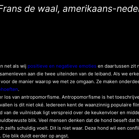
Frans de waal,
amerikaans-neder
 net als wij
positieve en negatieve emoties
en daartussen zit 
t samenleven aan die twee uiteinden van de leiband. Als we er
 voor de manier waarop we met ze omgaan. Ze maken onderdeel
ehoeften
.
ter los van antropomorfisme. Antropomorfisme is het toeschrij
allen is dit niet oké. Iedereen kent de waanzinnig populaire fil
d van de vuilnisbak ligt verspreid over de keukenvloer en midde
huldbewuste blik. Veel mensen denken dat de hond beseft dat hi
h zelfs schuldig voelt. Dit is niet waar. Deze hond wil een conf
 Die blik duidt eerder op angst.